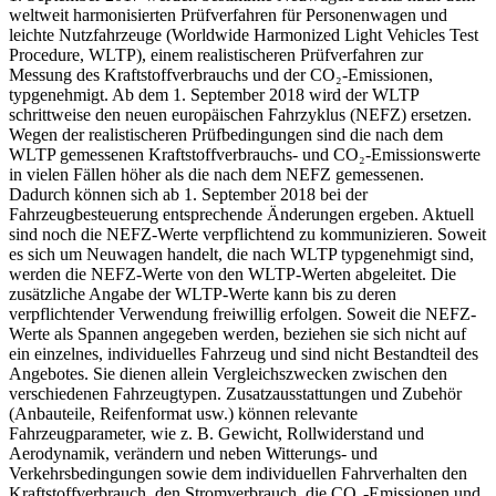
weltweit harmonisierten Prüfverfahren für Personenwagen und
leichte Nutzfahrzeuge (Worldwide Harmonized Light Vehicles Test
Procedure, WLTP), einem realistischeren Prüfverfahren zur
Messung des Kraftstoffverbrauchs und der CO₂-Emissionen,
typgenehmigt. Ab dem 1. September 2018 wird der WLTP
schrittweise den neuen europäischen Fahrzyklus (NEFZ) ersetzen.
Wegen der realistischeren Prüfbedingungen sind die nach dem
WLTP gemessenen Kraftstoffverbrauchs- und CO₂-Emissionswerte
in vielen Fällen höher als die nach dem NEFZ gemessenen.
Dadurch können sich ab 1. September 2018 bei der
Fahrzeugbesteuerung entsprechende Änderungen ergeben. Aktuell
sind noch die NEFZ-Werte verpflichtend zu kommunizieren. Soweit
es sich um Neuwagen handelt, die nach WLTP typgenehmigt sind,
werden die NEFZ-Werte von den WLTP-Werten abgeleitet. Die
zusätzliche Angabe der WLTP-Werte kann bis zu deren
verpflichtender Verwendung freiwillig erfolgen. Soweit die NEFZ-
Werte als Spannen angegeben werden, beziehen sie sich nicht auf
ein einzelnes, individuelles Fahrzeug und sind nicht Bestandteil des
Angebotes. Sie dienen allein Vergleichszwecken zwischen den
verschiedenen Fahrzeugtypen. Zusatzausstattungen und Zubehör
(Anbauteile, Reifenformat usw.) können relevante
Fahrzeugparameter, wie z. B. Gewicht, Rollwiderstand und
Aerodynamik, verändern und neben Witterungs- und
Verkehrsbedingungen sowie dem individuellen Fahrverhalten den
Kraftstoffverbrauch, den Stromverbrauch, die CO₂-Emissionen und