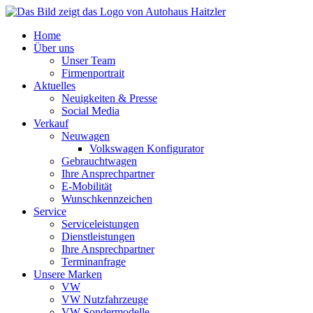
Zum
Inhalt
Home
springen
Über uns
Unser Team
Firmenportrait
Aktuelles
Neuigkeiten & Presse
Social Media
Verkauf
Neuwagen
Volkswagen Konfigurator
Gebrauchtwagen
Ihre Ansprechpartner
E-Mobilität
Wunschkennzeichen
Service
Serviceleistungen
Dienstleistungen
Ihre Ansprechpartner
Terminanfrage
Unsere Marken
VW
VW Nutzfahrzeuge
VW Sondermodelle